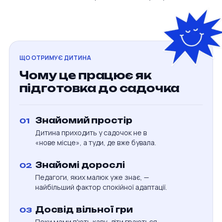
ЩО ОТРИМУЄ ДИТИНА
Чому це працює як
підготовка до садочка
Знайомий простір
01
Дитина приходить у садочок не в
«нове місце», а туди, де вже бувала.
Знайомі дорослі
02
Педагоги, яких малюк уже знає, —
найбільший фактор спокійної адаптації.
Досвід вільної гри
03
Поки мами п'ють каву, діти граються