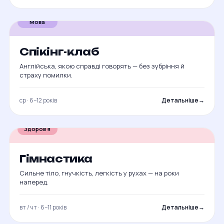
Мова
Спікінг-клаб
Англійська, якою справді говорять — без зубріння й
страху помилки.
ср · 6–12 років
Детальніше
→
Здоров'я
Гімнастика
Сильне тіло, гнучкість, легкість у рухах — на роки
наперед.
вт / чт · 6–11 років
Детальніше
→