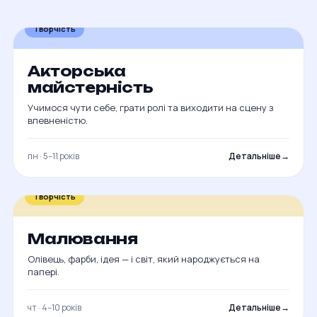
Творчість
Акторська
майстерність
Учимося чути себе, грати ролі та виходити на сцену з
впевненістю.
пн · 5–11 років
Детальніше
→
Творчість
Малювання
Олівець, фарби, ідея — і світ, який народжується на
папері.
чт · 4–10 років
Детальніше
→