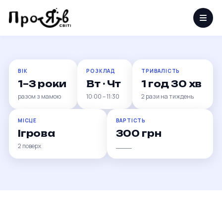
мамами
Перші ігри, перші пісні, перші відкриття поряд з
мамою.
ВІК
РОЗКЛАД
ТРИВАЛІСТЬ
1–3 роки
Вт · Чт
1 год 30 хв
разом з мамою
10:00 – 11:30
2 рази на тиждень
МІСЦЕ
ВАРТІСТЬ
Ігрова
300 грн
2 поверх
____