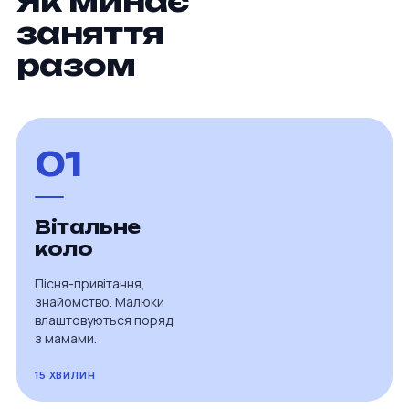
Як минає
заняття
разом
01
Вітальне
коло
Пісня-привітання,
знайомство. Малюки
влаштовуються поряд
з мамами.
15 ХВИЛИН