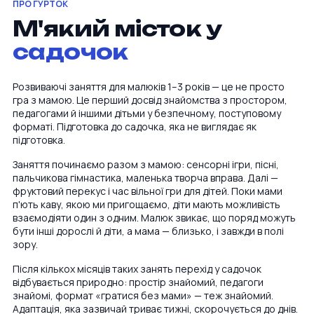
ПРО ГУРТОК
М'який місток у
садочок
Розвиваючі заняття для малюків 1–3 років — це не просто
гра з мамою. Це перший досвід знайомства з простором,
педагогами й іншими дітьми у безпечному, поступовому
форматі. Підготовка до садочка, яка не виглядає як
підготовка.
Заняття починаємо разом з мамою: сенсорні ігри, пісні,
пальчикова гімнастика, маленька творча вправа. Далі —
фруктовий перекус і час вільної гри для дітей. Поки мами
п'ють каву, якою ми пригощаємо, діти мають можливість
взаємодіяти один з одним. Малюк звикає, що поряд можуть
бути інші дорослі й діти, а мама — близько, і завжди в полі
зору.
Після кількох місяців таких занять перехід у садочок
відбувається природно: простір знайомий, педагоги
знайомі, формат «гратися без мами» — теж знайомий.
Адаптація, яка зазвичай триває тижні, скорочується до днів.