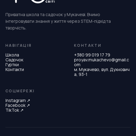
Приватна школа та садочок у Мукачеві. Вчимо
інтегровувати знання у життя через STEM-підхід та
творчість.
НАВІГАЦІЯ
КОНТАКТИ
Школа
+380 99 019 17 79
Садочок
proyav.mukachevo@gmail.c
Гуртки
om
Контакти
м. Мукачево, вул. Духнович
а, 93-1
СОЦМЕРЕЖІ
Instagram
↗
Facebook
↗
TikTok
↗