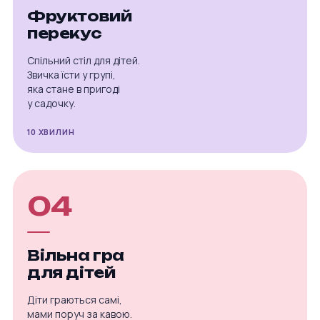
Фруктовий
перекус
Спільний стіл для дітей.
Звичка їсти у групі,
яка стане в пригоді
у садочку.
10 ХВИЛИН
04
Вільна гра
для дітей
Діти граються самі,
мами поруч за кавою.