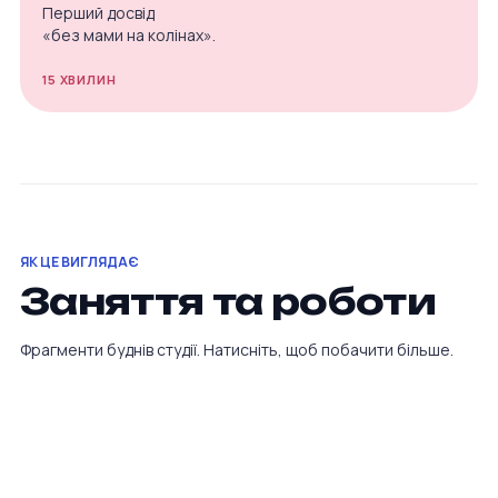
Перший досвід
«без мами на колінах».
15 ХВИЛИН
ЯК ЦЕ ВИГЛЯДАЄ
Заняття та роботи
Фрагменти буднів студії. Натисніть, щоб побачити більше.
1
/
2
·
Фото 1